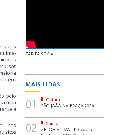
esa dos
quinta-
TARIFA SOCIAL...
icípios
ecursos
maioria
s itens
MAIS LIDAS
os pelo
Cultura
01
nta uma
SÃO JOÃO NA PRAÇA 2026
urante a
Saúde
02
al, nós
ZÉ DOCA - MA - Processo
uisitos