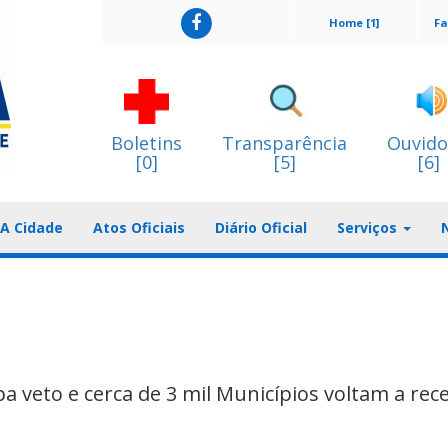
Home [1]
Fa
Boletins
Transparência
Ouvido
[0]
[5]
[6]
A Cidade
Atos Oficiais
Diário Oficial
Serviços
 veto e cerca de 3 mil Municípios voltam a rec