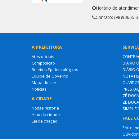
Horário de atendimen
Contato: (98)93655-
A PREFEITURA
SERVIÇ
Atos oficiais
CONTRA
Composição
DIÁRIO O
Boletins Epidemiológicos
DIÁRIO 
Equipe de Governo
NOTA FI
Mapa do site
OUVIDOR
Notícias
PRESTAÇ
ZÉ DOCA 
A CIDADE
ZÉ DOCA
Nossa história
SIMPLIF
Hino da cidade
FALE C
Lei de criação
Entre em
Ouvidori