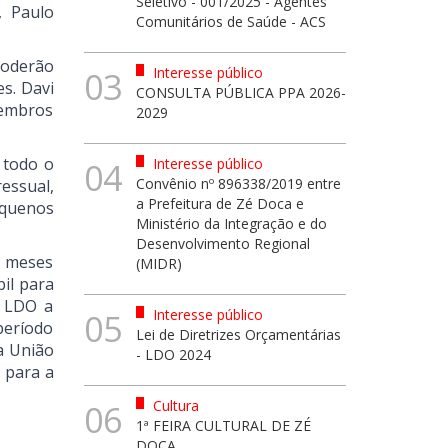
Seletivo - 001/2025 - Agentes
, Paulo
Comunitários de Saúde - ACS
poderão
Interesse público
03
s. Davi
CONSULTA PÚBLICA PPA 2026-
membros
2029
 todo o
Interesse público
04
Convênio nº 896338/2019 entre
essual,
a Prefeitura de Zé Doca e
equenos
Ministério da Integração e do
Desenvolvimento Regional
s meses
(MIDR)
bil para
a LDO a
Interesse público
05
período
Lei de Diretrizes Orçamentárias
a União
- LDO 2024
 para a
Cultura
06
1ª FEIRA CULTURAL DE ZÉ
DOCA