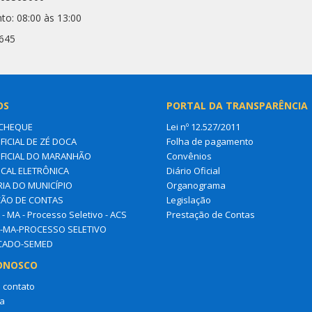
to: 08:00 às 13:00
3645
OS
PORTAL DA TRANSPARÊNCIA
CHEQUE
Lei nº 12.527/2011
FICIAL DE ZÉ DOCA
Folha de pagamento
OFICIAL DO MARANHÃO
Convênios
SCAL ELETRÔNICA
Diário Oficial
IA DO MUNICÍPIO
Organograma
ÃO DE CONTAS
Legislação
- MA - Processo Seletivo - ACS
Prestação de Contas
-MA-PROCESSO SELETIVO
ICADO-SEMED
ONOSCO
 contato
a