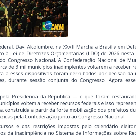
eral, Davi Alcolumbre, na XXVII Marcha a Brasília em Def
o à Lei de Diretrizes Orçamentárias (LDO) de 2026 nesta 
 do Congresso Nacional. A Confederação Nacional de Mun
ca de 3 mil municípios inadimplentes voltarem a receber r
ica a esses dispositivos foram derrubados por decisão da 
es, durante sessão conjunta do Congresso. Agora esse
 pela Presidência da República — e que foram restaurad
nicípios voltem a receber recursos federais e isso represe
, construída a partir da forte mobilização dos prefeitos d
duzidas pela Confederação junto ao Congresso Nacional.
rsos e das restrições impostas pelo calendário eleitor
os da inadimplência no Sistema de Informações sobre Req