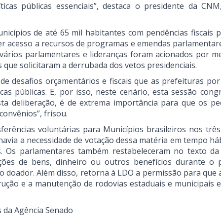
íticas públicas essenciais”, destaca o presidente da CNM
icípios de até 65 mil habitantes com pendências fiscais 
ter acesso a recursos de programas e emendas parlamentare
 vários parlamentares e lideranças foram acionados por 
s que solicitaram a derrubada dos vetos presidenciais.
e desafios orçamentários e fiscais que as prefeituras por
as públicas. E, por isso, neste cenário, esta sessão congr
sta deliberação, é de extrema importância para que os p
convênios”, frisou.
sferências voluntárias para Municípios brasileiros nos trê
, havia a necessidade de votação dessa matéria em tempo há
s. Os parlamentares também restabeleceram no texto d
ções de bens, dinheiro ou outros benefícios durante o 
elo doador. Além disso, retorna à LDO a permissão para que 
rução e a manutenção de rodovias estaduais e municipais e
s da Agência Senado