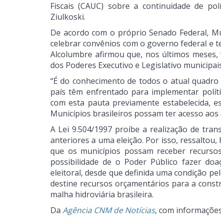
Fiscais (CAUC) sobre a continuidade de pol
Ziulkoski.
De acordo com o próprio Senado Federal, Mun
celebrar convênios com o governo federal e 
Alcolumbre afirmou que, nos últimos meses,
dos Poderes Executivo e Legislativo municipai
“É do conhecimento de todos o atual quadro d
país têm enfrentado para implementar polític
com esta pauta previamente estabelecida, e
Municípios brasileiros possam ter acesso aos 
A Lei 9.504/1997 proíbe a realização de tran
anteriores a uma eleição. Por isso, ressaltou
que os municípios possam receber recurso
possibilidade de o Poder Público fazer doa
eleitoral, desde que definida uma condição p
destine recursos orçamentários para a const
malha hidroviária brasileira.
Da
Agência CNM de Notícias
, com informaçõe