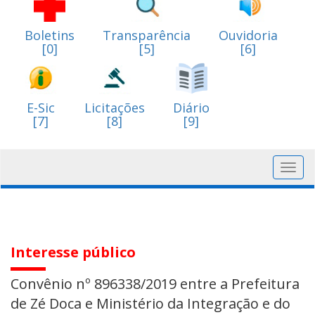
Boletins
Transparência
Ouvidoria
[0]
[5]
[6]
E-Sic
Licitações
Diário
[7]
[8]
[9]
Toggl
navig
Interesse público
Convênio nº 896338/2019 entre a Prefeitura
de Zé Doca e Ministério da Integração e do