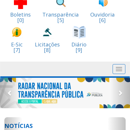
Boletins
Transparência
Ouvidoria
[0]
[5]
[6]
E-Sic
Licitações
Diário
[7]
[8]
[9]
Toggl
navig
Previous
Nex
Previous
Next
NOTÍCIAS