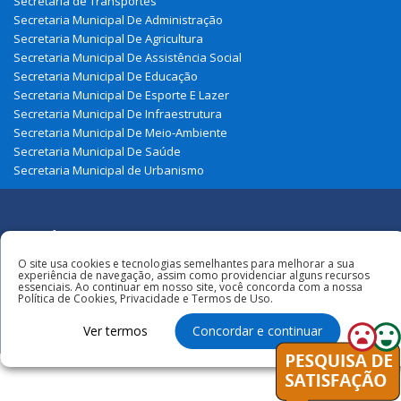
Secretaria de Transportes
Secretaria Municipal De Administração
Secretaria Municipal De Agricultura
Secretaria Municipal De Assistência Social
Secretaria Municipal De Educação
Secretaria Municipal De Esporte E Lazer
Secretaria Municipal De Infraestrutura
Secretaria Municipal De Meio-Ambiente
Secretaria Municipal De Saúde
Secretaria Municipal de Urbanismo
Redes
Sociais
O site usa cookies e tecnologias semelhantes para melhorar a sua
Todos os direitos reservados à Prefeitura
experiência de navegação, assim como providenciar alguns recursos
Municipal de Zé Doca
essenciais. Ao continuar em nosso site, você concorda com a nossa
Política de Cookies, Privacidade e Termos de Uso.
Ver termos
Concordar e continuar