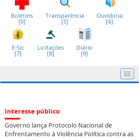
Boletins
Transparência
Ouvidoria
[0]
[5]
[6]
E-Sic
Licitações
Diário
[7]
[8]
[9]
Toggl
navig
Interesse público
Governo lança Protocolo Nacional de
Enfrentamento à Violência Política contra as