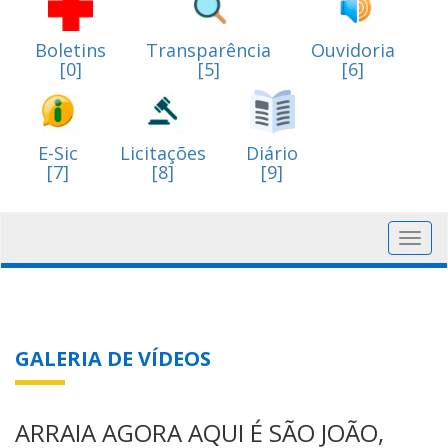
Boletins
Transparência
Ouvidoria
[0]
[5]
[6]
E-Sic
Licitações
Diário
[7]
[8]
[9]
Toggl
navig
GALERIA DE VÍDEOS
ARRAIA AGORA AQUI É SÃO JOÃO,