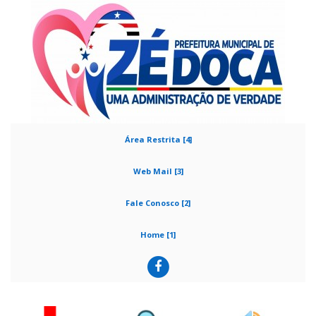
Área Restrita [4]
Web Mail [3]
Fale Conosco [2]
Home [1]