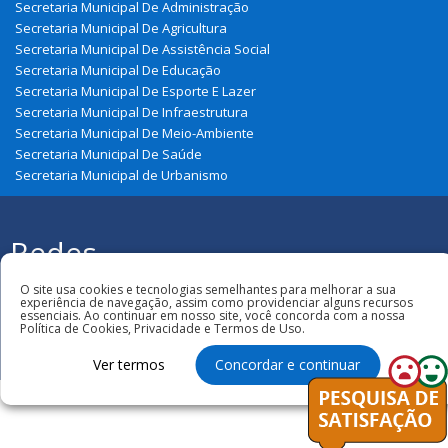
Secretaria Municipal De Administração
Secretaria Municipal De Agricultura
Secretaria Municipal De Assistência Social
Secretaria Municipal De Educação
Secretaria Municipal De Esporte E Lazer
Secretaria Municipal De Infraestrutura
Secretaria Municipal De Meio-Ambiente
Secretaria Municipal De Saúde
Secretaria Municipal de Urbanismo
Redes
Sociais
Todos os direitos reservados à Prefeitura
O site usa cookies e tecnologias semelhantes para melhorar a sua
Municipal de Zé Doca
experiência de navegação, assim como providenciar alguns recursos
essenciais. Ao continuar em nosso site, você concorda com a nossa
Política de Cookies, Privacidade e Termos de Uso.
Ver termos
Concordar e continuar