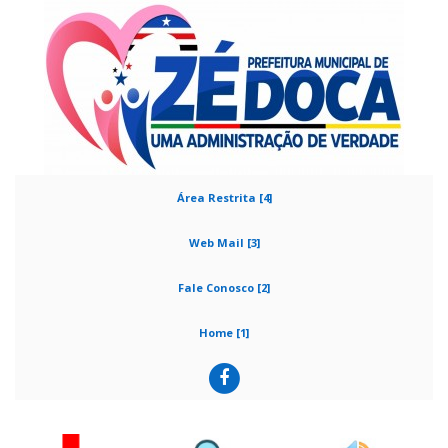
Área Restrita [4]
Web Mail [3]
Fale Conosco [2]
Home [1]