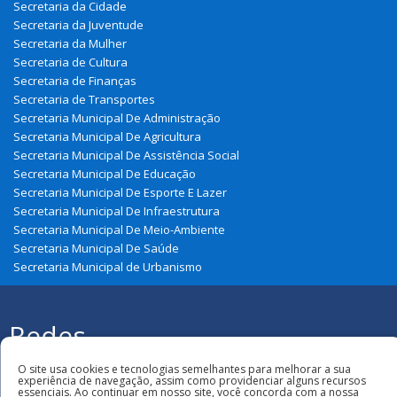
Secretaria da Cidade
Secretaria da Juventude
Secretaria da Mulher
Secretaria de Cultura
Secretaria de Finanças
Secretaria de Transportes
Secretaria Municipal De Administração
Secretaria Municipal De Agricultura
Secretaria Municipal De Assistência Social
Secretaria Municipal De Educação
Secretaria Municipal De Esporte E Lazer
Secretaria Municipal De Infraestrutura
Secretaria Municipal De Meio-Ambiente
Secretaria Municipal De Saúde
Secretaria Municipal de Urbanismo
Redes
Sociais
Todos os direitos reservados à Prefeitura
O site usa cookies e tecnologias semelhantes para melhorar a sua
Municipal de Zé Doca
experiência de navegação, assim como providenciar alguns recursos
essenciais. Ao continuar em nosso site, você concorda com a nossa