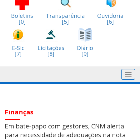
Boletins
Transparência
Ouvidoria
[0]
[5]
[6]
E-Sic
Licitações
Diário
[7]
[8]
[9]
Toggl
navig
Finanças
Em bate-papo com gestores, CNM alerta
para necessidade de adequações na nota