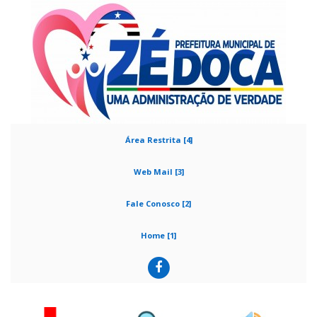
Área Restrita [4]
Web Mail [3]
Fale Conosco [2]
Home [1]