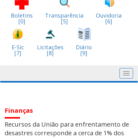
Boletins
Transparência
Ouvidoria
[0]
[5]
[6]
E-Sic
Licitações
Diário
[7]
[8]
[9]
Toggl
navig
Finanças
Recursos da União para enfrentamento de
desastres corresponde a cerca de 1% dos