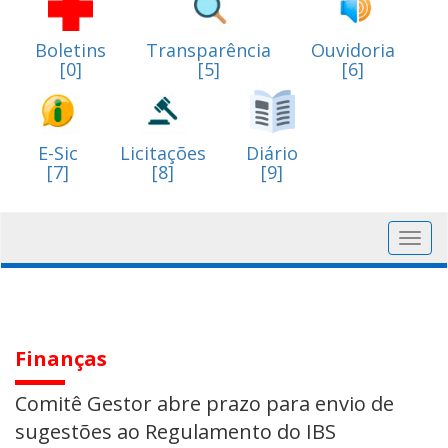
Boletins
Transparência
Ouvidoria
[0]
[5]
[6]
E-Sic
Licitações
Diário
[7]
[8]
[9]
Toggl
navig
Finanças
Comitê Gestor abre prazo para envio de
sugestões ao Regulamento do IBS