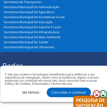
Secretaria de Transportes
Secretaria Municipal De Administração
Secretaria Municipal De Agricultura
Secretaria Municipal De Assistência Social
Secretaria Municipal De Educação
Secretaria Municipal De Esporte E Lazer
Secretaria Municipal De Infraestrutura
Secretaria Municipal De Meio-Ambiente
Secretaria Municipal De Saúde
Secretaria Municipal de Urbanismo
Redes
Sociais
Todos os direitos reservados à Prefeitura
O site usa cookies e tecnologias semelhantes para melhorar a sua
Municipal de Zé Doca
experiência de navegação, assim como providenciar alguns recursos
essenciais. Ao continuar em nosso site, você concorda com a nossa
Política de Cookies, Privacidade e Termos de Uso.
Ver termos
Concordar e continuar