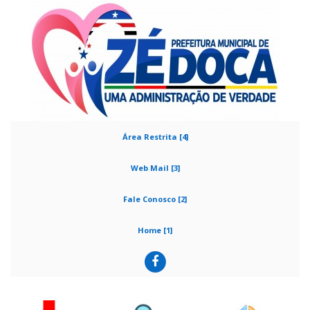
Área Restrita [4]
Web Mail [3]
Fale Conosco [2]
Home [1]