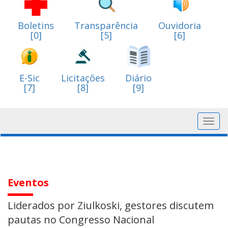
Boletins
Transparência
Ouvidoria
[0]
[5]
[6]
E-Sic
Licitações
Diário
[7]
[8]
[9]
Toggl
navig
Eventos
Liderados por Ziulkoski, gestores discutem
pautas no Congresso Nacional