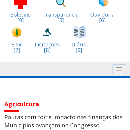
Boletins
Transparência
Ouvidoria
[0]
[5]
[6]
E-Sic
Licitações
Diário
[7]
[8]
[9]
Toggl
navig
Agricultura
Pautas com forte impacto nas finanças dos
Municípios avançam no Congresso