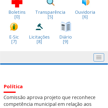
Boletins
Transparência
Ouvidoria
[0]
[5]
[6]
E-Sic
Licitações
Diário
[7]
[8]
[9]
Toggl
navig
Política
Comissão aprova projeto que reconhece
competência municipal em relação aos