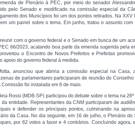
emenda de Plenário à PEC, por meio do senador Alessandro
lhido pelo Senado e modificado na comissão especial da Câ
gamento dos Municípios foi um dos pontos retirados. Na XXV
m um painel sobre o tema. Em junho, tratou o assunto com 
e reunir com o governo federal e o Senado em busca de um ac
PEC 66/2023, acatando boa parte da emenda sugerida pela en
roveitou o Encontro de Novos Prefeitos e Prefeitas promovi
o apoio do governo federal à medida.
otta, anunciou que abriria a comissão especial na Casa, 
dezenas de parlamentares participaram de reunião do Conselho 
Comissão foi instalada em 6 de maio.
eia Rossi (MDB-SP) participou do debate sobre o tema na 26ª
da entidade. Representantes da CNM participaram de audiên
pais e defender os principais pontos, culminando na aprov
ário da Casa. No dia seguinte, em 16 de julho, o Plenário d
ques, por 62 votos a favor e 4 contrários. Concluindo agora,