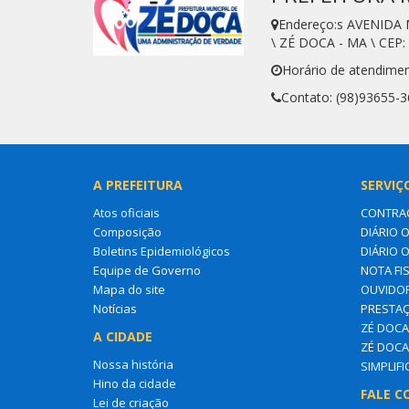
Endereço:s AVENIDA
\ ZÉ DOCA - MA \ CEP:
Horário de atendimen
Contato: (98)93655-
A PREFEITURA
SERVIÇ
Atos oficiais
CONTRA
Composição
DIÁRIO O
Boletins Epidemiológicos
DIÁRIO 
Equipe de Governo
NOTA FI
Mapa do site
OUVIDOR
Notícias
PRESTAÇ
ZÉ DOCA 
A CIDADE
ZÉ DOCA
Nossa história
SIMPLIF
Hino da cidade
FALE C
Lei de criação