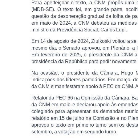
Para aperfeiçoar o texto, a CNM propôs uma 
(MDB-SE). O texto foi, em grande parte, aco
questão da desoneração gradual da folha de pa
em maio de 2024, a CNM debateu as medidas e
ministro da Previdência Social, Carlos Lupi.
Em 14 de agosto de 2024, Ziulkoski voltou a s
mesmo dia, o Senado aprovou, em Plenário, a 
Em fevereiro de 2025, o presidente da CNM ap
presidência da República para pedir novamente 
Na ocasião, o presidente da Câmara, Hugo M
indicações dos líderes partidários. Em março, 
da CNM e manifestaram apoio à PEC da CNM. A 
Relator da PEC 66 na Comissão da Câmara, Bal
da CNM em maio e declarou apoio às emendas 
colegiado para apresentar as demandas munici
relatório em 15 de julho na Comissão e no Plen
aprovou o texto em primeiro turno sem os desta
setembro, a votação em segundo turno.