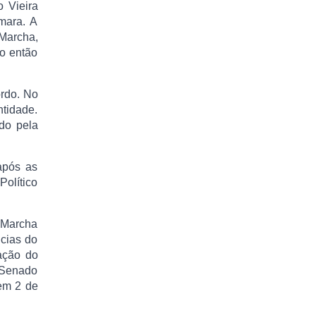
 Vieira
mara. A
 Marcha,
o então
ordo. No
tidade.
do pela
após as
Político
 Marcha
cias do
ação do
o Senado
 em 2 de