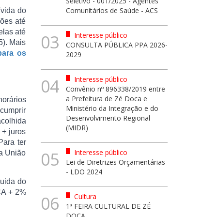
Seletivo - 001/2025 - Agentes
Comunitários de Saúde - ACS
ívida do
hões até
elas até
Interesse público
03
5). Mais
CONSULTA PÚBLICA PPA 2026-
para os
2029
Interesse público
04
Convênio nº 896338/2019 entre
a Prefeitura de Zé Doca e
orários
Ministério da Integração e do
 cumprir
Desenvolvimento Regional
colhida
(MIDR)
 + juros
ara ter
Interesse público
05
la União
Lei de Diretrizes Orçamentárias
- LDO 2024
quida do
PCA + 2%
Cultura
06
1ª FEIRA CULTURAL DE ZÉ
DOCA