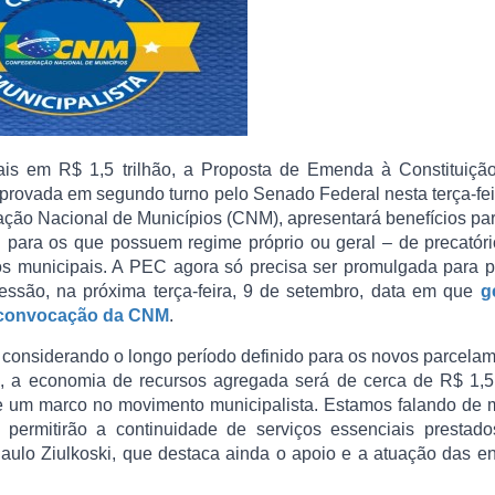
pais em R$ 1,5 trilhão, a Proposta de Emenda à Constituiçã
aprovada em segundo turno pelo Senado Federal nesta terça-fei
ção Nacional de Municípios (CNM), apresentará benefícios pa
– para os que possuem regime próprio ou geral – de precatór
ndos municipais. A PEC agora só precisa ser promulgada para 
essão, na próxima terça-feira, 9 de setembro, data em que
g
b convocação da CNM
.
considerando o longo período definido para os novos parcela
, a economia de recursos agregada será de cerca de R$ 1,5 
 e um marco no movimento municipalista. Estamos falando de 
 permitirão a continuidade de serviços essenciais prestado
ulo Ziulkoski, que destaca ainda o apoio e a atuação das e