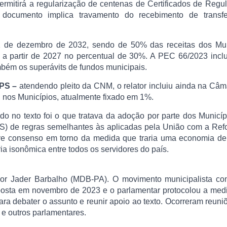
ermitirá a regularização de centenas de Certificados de Regu
documento implica travamento do recebimento de transfe
 de dezembro de 2032, sendo de 50% das receitas dos Mun
e a partir de 2027 no percentual de 30%. A PEC 66/2023 inclu
mbém os superávits de fundos municipais.
PPS –
atendendo pleito da CNM, o relator incluiu ainda na Câ
 nos Municípios, atualmente fixado em 1%.
 no texto foi o que tratava da adoção por parte dos Municí
S) de regras semelhantes às aplicadas pela União com a Ref
ve consenso em torno da medida que traria uma economia de
ria isonômica entre todos os servidores do país.
ador Jader Barbalho (MDB-PA). O movimento municipalista con
oposta em novembro de 2023 e o parlamentar protocolou a med
ara debater o assunto e reunir apoio ao texto. Ocorreram reun
, e outros parlamentares.