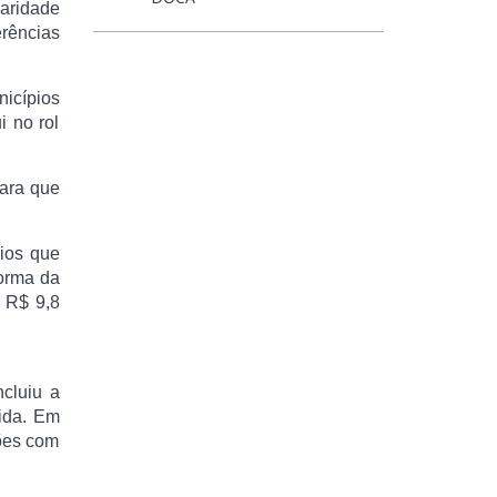
laridade
rências
icípios
i no rol
mara que
pios que
orma da
 R$ 9,8
cluiu a
ida. Em
iões com