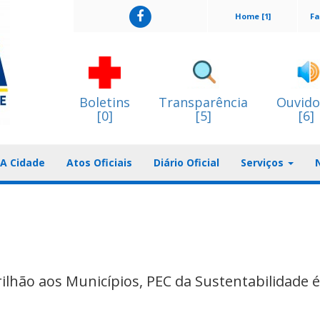
Home [1]
Fa
Boletins
Transparência
Ouvido
[0]
[5]
[6]
A Cidade
Atos Oficiais
Diário Oficial
Serviços
lhão aos Municípios, PEC da Sustentabilidade é