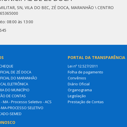
 MILITAR, SN, VILA DO BEC, ZÉ DOCA, MARANHÃO \ CENTRO
 65365000
to: 08:00 às 13:00
3645
OS
PORTAL DA TRANSPARÊNCIA
CHEQUE
Lei nº 12.527/2011
FICIAL DE ZÉ DOCA
Folha de pagamento
OFICIAL DO MARANHÃO
Convênios
SCAL ELETRÔNICA
Diário Oficial
IA DO MUNICÍPIO
Organograma
ÃO DE CONTAS
Legislação
- MA - Processo Seletivo - ACS
Prestação de Contas
-MA-PROCESSO SELETIVO
ICADO-SEMED
ONOSCO