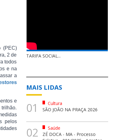
o (PEC)
ra, 2 de
TARIFA SOCIAL...
ra todos
ios e na
passar a
estores
MAIS LIDAS
mentos e
Cultura
01
trilhão.
SÃO JOÃO NA PRAÇA 2026
medidas
s pelos
Saúde
02
ntidades
ZÉ DOCA - MA - Processo