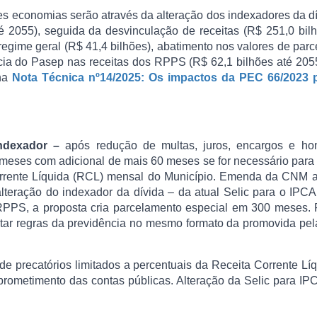
 economias serão através da alteração dos indexadores da d
até 2055), seguida da desvinculação de receitas (R$ 251,0 bil
regime geral (R$ 41,4 bilhões), abatimento nos valores de parc
ia do Pasep nas receitas dos RPPS (R$ 62,1 bilhões até 205
 na
Nota Técnica nº14/2025: Os impactos da PEC 66/2023 
ndexador –
após redução de multas, juros, encargos e hon
0 meses com adicional de mais 60 meses se for necessário para
Corrente Líquida (RCL) mensal do Município. Emenda da CNM a
teração do indexador da dívida – da atual Selic para o IPCA
RPPS, a proposta cria parcelamento especial em 300 meses. P
star regras da previdência no mesmo formato da promovida pe
precatórios limitados a percentuais da Receita Corrente Lí
prometimento das contas públicas. Alteração da Selic para I