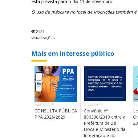
está prevista para o dia 11 de novembro.
O uso de máscara no local de inscrições também é 
2157
visualizações
Mais em Interesse público
04/07/2025
01/12/2023
31
CONSULTA PÚBLICA
Convênio nº
Le
PPA 2026-2029
896338/2019 entre a
Or
Prefeitura de Zé
20
Doca e Ministério da
Integração e do