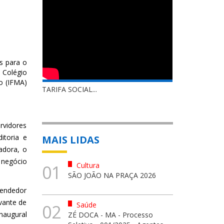
s para o
 Colégio
o (IFMA)
TARIFA SOCIAL...
rvidores
itoria e
MAIS LIDAS
adora, o
 negócio
Cultura
01
SÃO JOÃO NA PRAÇA 2026
eendedor
vante de
Saúde
02
inaugural
ZÉ DOCA - MA - Processo