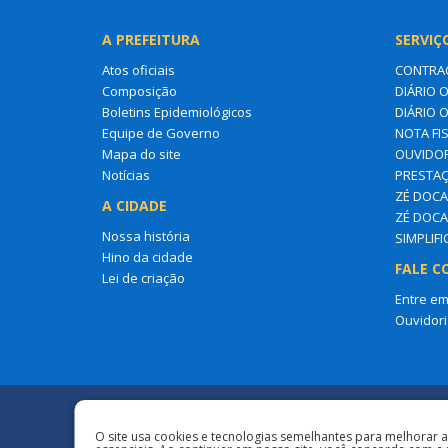
A PREFEITURA
SERVIÇ
Atos oficiais
CONTRA
Composição
DIÁRIO O
Boletins Epidemiológicos
DIÁRIO 
Equipe de Governo
NOTA FI
Mapa do site
OUVIDOR
Notícias
PRESTAÇ
ZÉ DOCA 
A CIDADE
ZÉ DOCA
Nossa história
SIMPLIF
Hino da cidade
FALE C
Lei de criação
Entre em
Ouvidori
Redes Sociais
O site usa cookies e tecnologias semelhantes para melhorar 