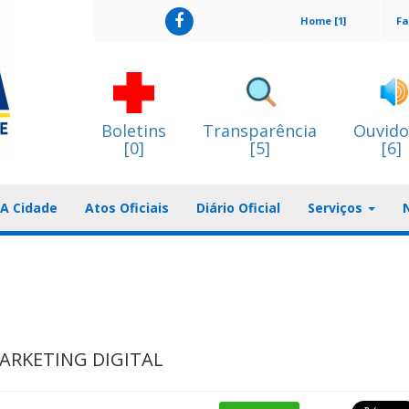
Home [1]
Fa
Boletins
Transparência
Ouvido
[0]
[5]
[6]
A Cidade
Atos Oficiais
Diário Oficial
Serviços
ARKETING DIGITAL