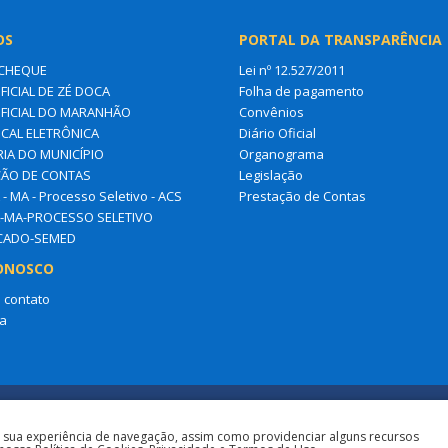
OS
PORTAL DA TRANSPARÊNCIA
CHEQUE
Lei nº 12.527/2011
FICIAL DE ZÉ DOCA
Folha de pagamento
OFICIAL DO MARANHÃO
Convênios
SCAL ELETRÔNICA
Diário Oficial
IA DO MUNICÍPIO
Organograma
ÃO DE CONTAS
Legislação
- MA - Processo Seletivo - ACS
Prestação de Contas
-MA-PROCESSO SELETIVO
ICADO-SEMED
ONOSCO
 contato
a
a sua experiência de navegação, assim como providenciar alguns recursos